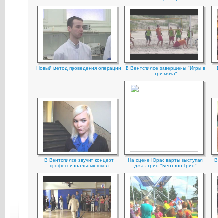
Hовый метод проведения операции
В Вентспилсе завершены "Игры в
три мяча"
В Вентспилсе звучит концерт
На сцене Юрас варты выступал
В
профессиональных школ
джаз трио "Бентзон Трио"