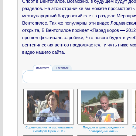
Спорт в Вентспилсе. Возможно, в будущем будут до
разделов. На этой страничке вы можете просмотреть
международный бардовский слет в разделе Мероприя
Вентспилсе. Так же популярны эти видео
Лоцманская
открыта, В Вентспилсе пройдет «Парад коров — 2012
прошел фестиваль аэробики, Что нового будет в уче
вентспилсских вентов продолжается, и чуть ниже мо
видео нашего сайта.
ВКонтакте
FaceBook
Соревнования по скалолазанию
Подарок в день рождения --
Го
«Ventspils Open 2011»
благородный олень