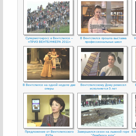
Супермотокросс в Вентспилсе --
В Вентспилсе прошла выставка
Н
«ПРИЗ ВЕНТБУНКЕРА 2011»
профессиональных школ
В Вентспилсе на одной неделе две
Вентспилсскому Дому ремесел
оперы
исполняется 5 лет
Предложение от Вентспилсского
Завершился сезон на лыжной горе
В 
ВУЗа
"Лемберга хуте"