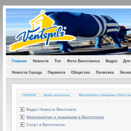
Главная
Новости
Топ
Фото Вентспилса
Видео
Для
Новости Города
Парвента
Общество
Политика
Экон
ГЛАВНАЯ
Видео материалы
Мероприятия и праздники в Вентсп
Видео Новости Вентспилс
Мероприятия и праздники в Вентспилсе
Спорт в Вентспилсе