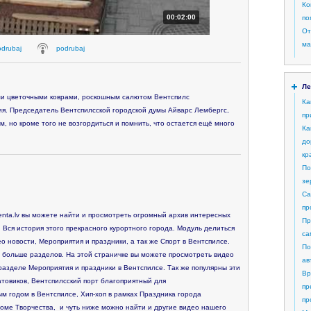
Ко
00:02:00
по
От
ма
odrubaj
podrubaj
Ле
и цветочными коврами, роскошным салютом Вентспилс
Ка
ия. Председатель Вентспилсской городской думы Айварс Лембергс,
пр
, но кроме того не возгордиться и помнить, что остается ещё много
Ка
до
кр
По
зе
Са
пр
nta.lv вы можете найти и просмотреть огромный архив интересных
Пр
 Вся история этого прекрасного курортного города. Модуль делиться
са
о новости, Мероприятия и праздники, а так же Спорт в Вентспилсе.
По
 больше разделов. На этой страничке вы можете просмотреть видео
ав
азделе Мероприятия и праздники в Вентспилсе. Так же популярны эти
Вр
товиков, Вентспилсский порт благоприятный для
пр
м годом в Вентспилсе, Хип-хоп в рамках Праздника города
пр
оме Творчества, и чуть ниже можно найти и другие видео нашего