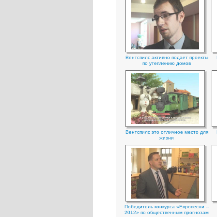
Вентспилс активно подает проекты
по утеплению домов
Вентспилс это отличное место для
жизни
Победитель конкурса «Европесни --
2012» по общественным прогнозам