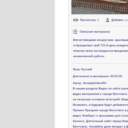
Просмотры
: 1
Добавил
:
p
Описание материала
:
Впечатляющими концертами, красивым
отпраздновал свой 721-й день рожден
пожелал всем наслаждаться праздником
неоконченной работы.
Язык
: Русский
Длительность материала
: 00:02:00
Автор
: VentspilsVideoRU
В нашем разделе Видео на сайте parve
видео материалов о городе Вентспилс.
на несколько основных категорий: Виде
Возможно, в будущем будут добавлено
Прошел Праздник города Вентспилс в р
видео
Лембергс о программе для стола
бизнеса, Длительный забег перед Новы
Вентспилс, Ансамбли дали концерт в Д