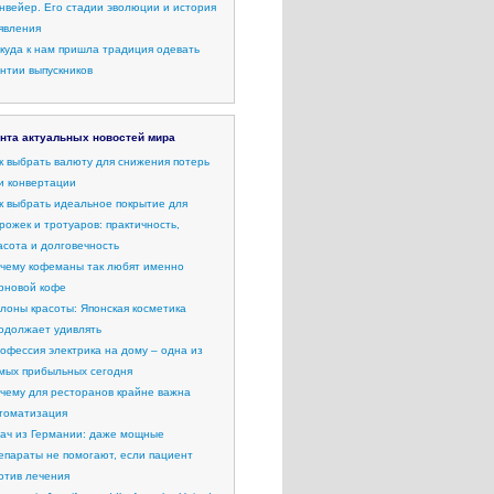
нвейер. Его стадии эволюции и история
явления
куда к нам пришла традиция одевать
нтии выпускников
нта актуальных новостей мира
к выбрать валюту для снижения потерь
и конвертации
к выбрать идеальное покрытие для
рожек и тротуаров: практичность,
асота и долговечность
чему кофеманы так любят именно
рновой кофе
лоны красоты: Японская косметика
одолжает удивлять
офессия электрика на дому – одна из
мых прибыльных сегодня
чему для ресторанов крайне важна
томатизация
ач из Германии: даже мощные
епараты не помогают, если пациент
отив лечения