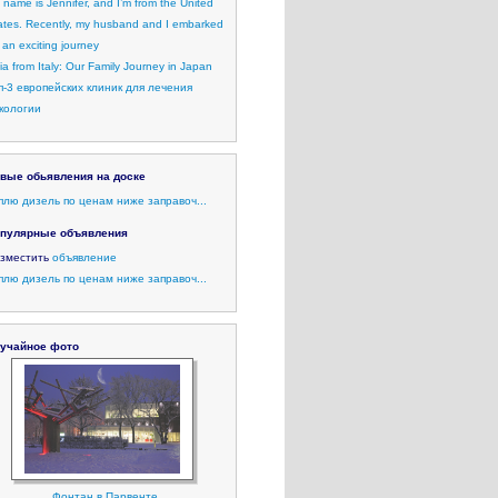
 name is Jennifer, and I’m from the United
ates. Recently, my husband and I embarked
 an exciting journey
lia from Italy: Our Family Journey in Japan
п-3 европейских клиник для лечения
кологии
вые обьявления на доске
плю дизель по ценам ниже заправоч...
пулярные объявления
зместить
объявление
плю дизель по ценам ниже заправоч...
учайное фото
Фонтан в Парвенте