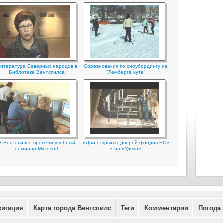
итература Северных народов в
Соревнования по сноубордингу на
Библотеке Вентспилса
"Лемберга хуте"
В Вентспилсе провели учебный
«Дни открытых дверей фондов ЕС»
семинар Microsoft
и на «Удека»
вигация
Карта города Вентспилс
Теги
Комментарии
Погода