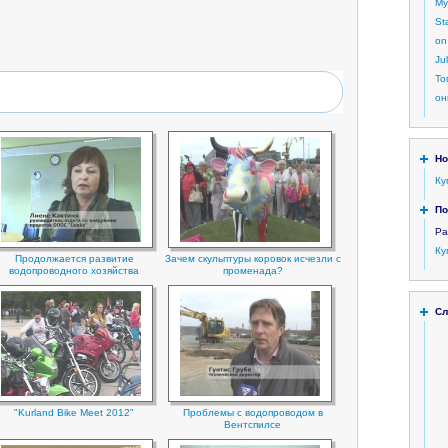
My
St
on
Ju
То
он
Но
Ку
По
Ра
Ку
Продолжается развитие
Зачем скульптуры коровок исчезли с
водопроводного хозяйства
променада?
Сл
"Kurland Bike Meet 2012"
Проблемы с водопроводом в
Вентспилсе