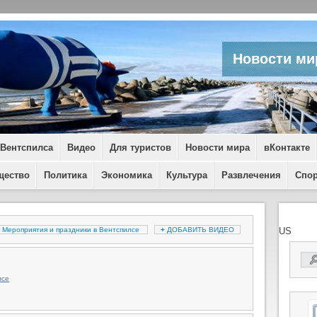
Новости ми
 Вентспилса
Видео
Для туристов
Новости мира
вКонтакте
щество
Политика
Экономика
Культура
Развлечения
Спо
Мероприятия и праздники в Вентспилсе
+
ДОБАВИТЬ ВИДЕО
US
лсе