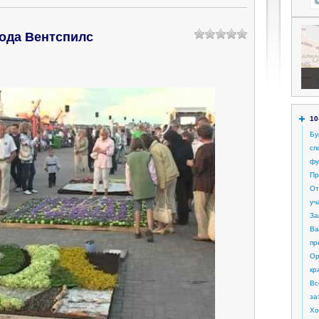
ода Вентспилс
10
Бу
сп
фу
Пр
От
уч
За
Ва
пр
Ор
кр
Вс
за
Хо