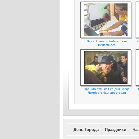
Все о Главной библиотеке
Л
Вентспилса
Прошло пять лет со дня, когда
Лембергс был арестован
День Города
Праздники
На