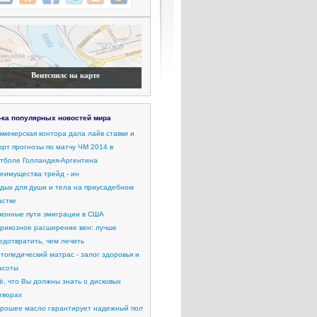
Вентспилс на карте
-ка популярных новостей мира
кмекерская контора дала лайв ставки и
орт прогнозы по матчу ЧМ 2014 в
тболе Голландия-Аргентина
еимущества трейд - ин
дых для души и тела на приусадебном
астке
конные пути эмиграции в США
рикозное расширение вен: лучше
едотвратить, чем лечить
топедический матрас - залог здоровья и
асоты
ё, что Вы должны знать о дисковых
творах
рошее масло гарантирует надежный пол