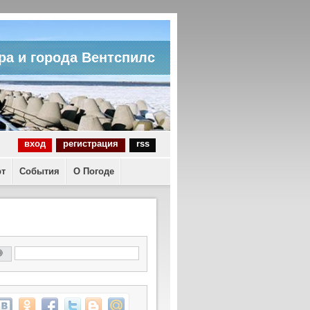
ра и города Вентспилс
вход
регистрация
rss
рт
События
О Погоде