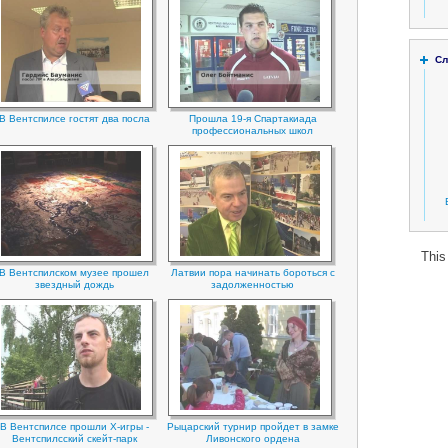
Сл
В Вентспилсе гостят два посла
Прошла 19-я Спартакиада
профессиональных школ
This
В Вентспилском музее прошел
Латвии пора начинать бороться с
звездный дождь
задолженностью
В Вентспилсе прошли Х-игры -
Рыцарский турнир пройдет в замке
Вентспилсский скейт-парк
Ливонского ордена