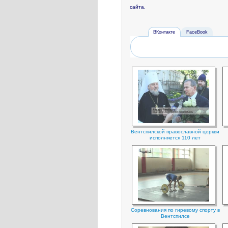
сайта.
ВКонтакте
FaceBook
Вентспилской православной церкви
исполняется 110 лет
Соревнования по гиревому спорту в
Вентспилсе