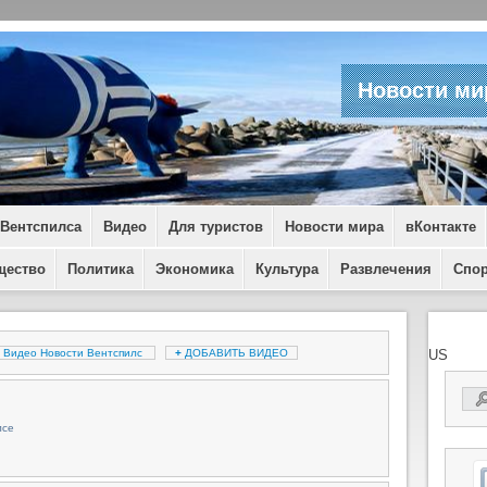
Новости ми
 Вентспилса
Видео
Для туристов
Новости мира
вКонтакте
щество
Политика
Экономика
Культура
Развлечения
Спо
Видео Новости Вентспилс
+
ДОБАВИТЬ ВИДЕО
US
лсе