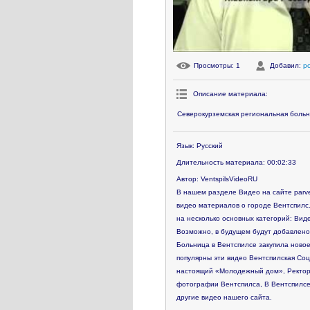
Просмотры
: 1
Добавил
:
p
Описание материала
:
Северокурземская региональная больн
Язык
: Русский
Длительность материала
: 00:02:33
Автор
: VentspilsVideoRU
В нашем разделе Видео на сайте parve
видео материалов о городе Вентспилс.
на несколько основных категорий: Виде
Возможно, в будущем будут добавлено
Больница в Вентспилсе закупила ново
популярны эти видео
Вентспилская Соц
настоящий «Молодежный дом», Ректор
фотографии Вентспилса, В Вентспилсе
другие видео нашего сайта.