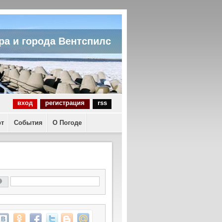
ра и города Вентспилс
вход
регистрация
rss
рт
События
О Погоде