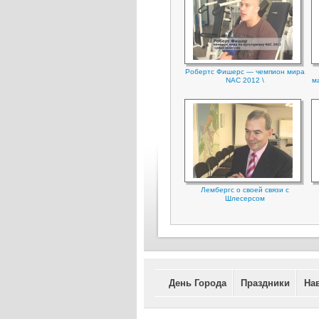
Робертс Фишерс — чемпион мира
NAC 2012 \
м
Лембергс о своей связи с
Шлесерсом
День Города
Праздники
На