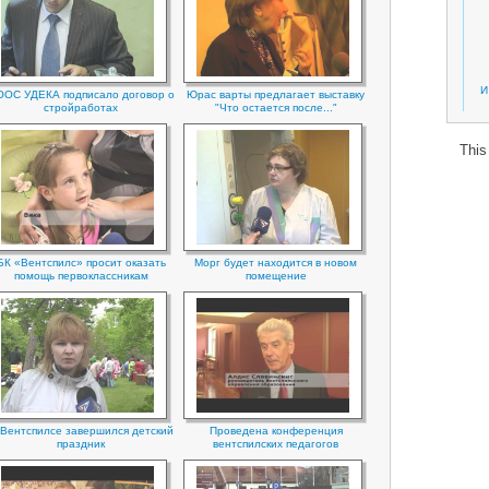
И
ОС УДЕКА подписало договор о
Юрас варты предлагает выставку
стройработах
"Что остается после..."
This
БК «Вентспилс» просит оказать
Морг будет находится в новом
помощь первоклассникам
помещение
 Вентспилсе завершился детский
Проведена конференция
праздник
вентспилских педагогов