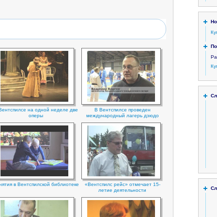
Но
Ку
По
Ра
Ку
Сл
Вентспилсе на одной неделе две
В Вентспилсе проведен
оперы
международный лагерь дзюдо
нятия в Вентспилской библиотеке
«Вентспилс рейс» отмечает 15-
Сл
летие деятельности