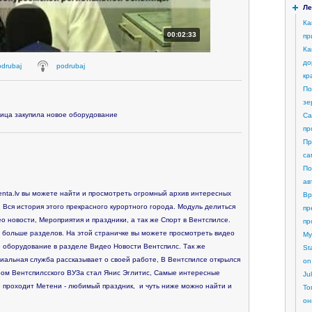
Ле
Ка
00:02:33
пр
Ка
до
odrubaj
podrubaj
кр
По
зе
ица закупила новое оборудование
Са
пр
Пр
са
По
ав
nta.lv вы можете найти и просмотреть огромный архив интересных
Вр
 Вся история этого прекрасного курортного города. Модуль делиться
пр
о новости, Мероприятия и праздники, а так же Спорт в Вентспилсе.
пр
 больше разделов. На этой страничке вы можете просмотреть видео
My
е оборудование в разделе Видео Новости Вентспилс. Так же
St
иальная служба рассказывает о своей работе, В Вентспилсе открылся
on
ом Вентспилсского ВУЗа стал Янис Эглитис, Самые интересные
Ju
 проходит Метени - любимый праздник, и чуть ниже можно найти и
То
он