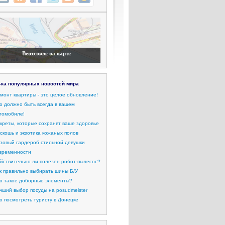
Вентспилс на карте
-ка популярных новостей мира
монт квартиры - это целое обновление!
о должно быть всегда в вашем
томобиле!
креты, которые сохранят ваше здоровье
скошь и экзотика кожаных полов
зовый гардероб стильной девушки
временности
йствительно ли полезен робот-пылесос?
к правильно выбирать шины Б/У
о такое доборные элементы?
чший выбор посуды на posudmeister
о посмотреть туристу в Донецке