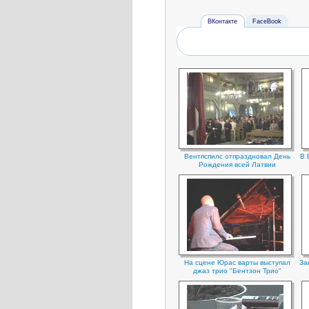
ВКонтакте
FaceBook
Вентпспилс отпраздновал День
В 
Рождения всей Латвии
На сцене Юрас варты выступал
За
джаз трио "Бентзон Трио"