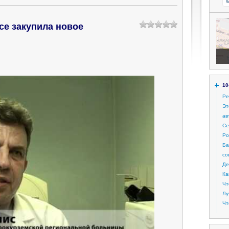
се закупила новое
10
Ре
Эт
ав
Се
Ро
Ба
со
Де
Ка
Чт
Лу
Чт