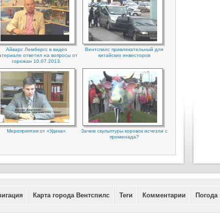
Айварс Лембергс в видео
Вентспилс привлекательный для
атериале ответил на вопросы от
китайских инвесторов
горожан 10.07.2013.
Мероприятия от «Удека»
Зачем скульптуры коровок исчезли с
променада?
вигация
Карта города Вентспилс
Теги
Комментарии
Погода