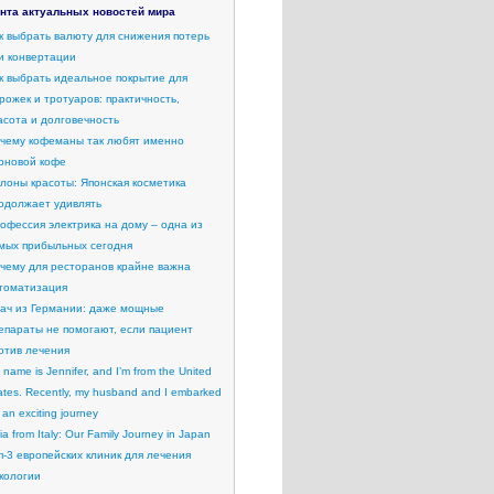
нта актуальных новостей мира
к выбрать валюту для снижения потерь
и конвертации
к выбрать идеальное покрытие для
рожек и тротуаров: практичность,
асота и долговечность
чему кофеманы так любят именно
рновой кофе
лоны красоты: Японская косметика
одолжает удивлять
офессия электрика на дому – одна из
мых прибыльных сегодня
чему для ресторанов крайне важна
томатизация
ач из Германии: даже мощные
епараты не помогают, если пациент
отив лечения
 name is Jennifer, and I’m from the United
ates. Recently, my husband and I embarked
 an exciting journey
lia from Italy: Our Family Journey in Japan
п-3 европейских клиник для лечения
кологии