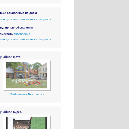
вые обьявления на доске
плю дизель по ценам ниже заправоч...
пулярные объявления
зместить
объявление
плю дизель по ценам ниже заправоч...
учайное фото
Библиотека Вентспилса
учайное видео