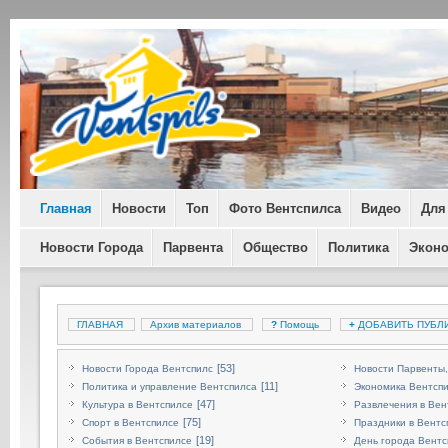
Главная
Новости
Топ
Фото Вентспилса
Видео
Для
Новости Города
Парвента
Общество
Политика
Экон
ГЛАВНАЯ
Архив материалов
?
Помощь
+
ДОБАВИТЬ ПУБЛ
[53]
Новости Города Вентспилс
Новости Парвенты,
[11]
Политика и управление Вентспилса
Экономика Вентсп
[47]
Культура в Вентспилсе
Развлечения в Вен
[75]
Спорт в Вентспилсе
Праздники в Вентс
[19]
События в Вентспилсе
День города Вентс