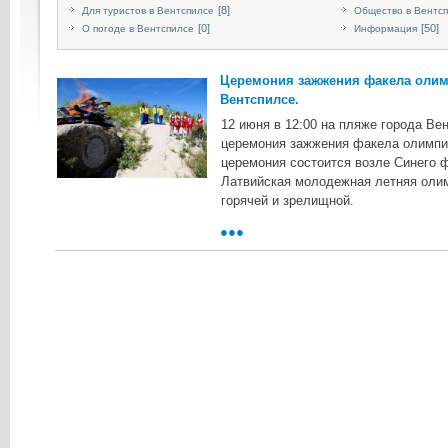
[8]
Для туристов в Вентспилсе
Общество в Вентс
[0]
[50]
О погоде в Вентспилсе
Информация
Церемония зажжения факела олим
Вентспилсе.
12 июня в 12:00 на пляже города Ве
церемония зажжения факела олимпий
церемония состоится возле Синего 
Латвийская молодежная летняя оли
горячей и зрелищной.
●●●