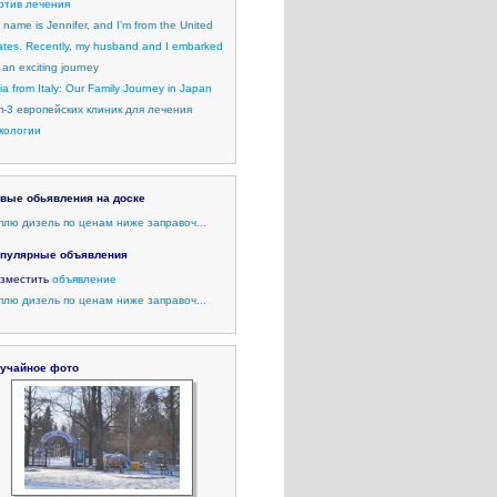
отив лечения
 name is Jennifer, and I’m from the United
ates. Recently, my husband and I embarked
 an exciting journey
lia from Italy: Our Family Journey in Japan
п-3 европейских клиник для лечения
кологии
вые обьявления на доске
плю дизель по ценам ниже заправоч...
пулярные объявления
зместить
объявление
плю дизель по ценам ниже заправоч...
учайное фото