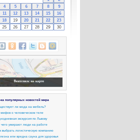
4
5
6
7
8
9
11
12
13
14
15
16
18
19
20
21
22
23
25
26
27
28
29
30
Вентспилс на карте
-ка популярных новостей мира
ществует ли мода на мебель?
 мифов о человеческом теле
нодневная экскурсия по Львову
 чего умирают люди на работе
к выбрать логистическую компанию
лезна или вредна сауна для здоровья