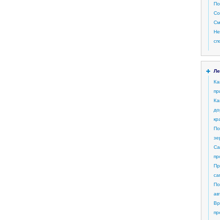
По
Со
См
Не
сп
Ле
Ка
пр
Ка
до
кр
По
зе
Са
пр
Пр
са
По
ав
Вр
пр