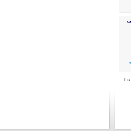
Сл
У
This