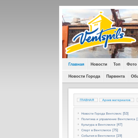
Главная
Новости
Топ
Фото
Новости Города
Парвента
Об
ГЛАВНАЯ
Архив материалов
[53]
Новости Города Вентспилс
[
Политика и управление Вентспилса
[47]
Культура в Вентспилсе
[75]
Спорт в Вентспилсе
[19]
События в Вентспилсе