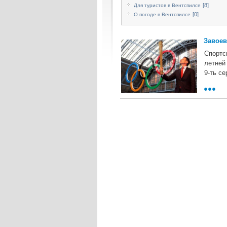
[8]
Для туристов в Вентспилсе
[0]
О погоде в Вентспилсе
Завоев
Спортс
летней
9-ть с
●●●