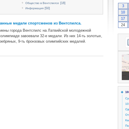
[18]
Общество в Вентспилсе
3
[50]
Информация
10
17
анные медали спортсменов из Вентспилса.
24
мены города Вентспилс на Латвийской молодежной
 олимпиаде завоевали 32-е медали. Из них 14-ть золотых,
еребряных, 9-ть бронзовых олимпийских медалей.
10
Су
10
Од
От
Ка
По