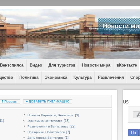
Новости ми
 Вентспилса
Видео
Для туристов
Новости мира
вКонтакте
щество
Политика
Экономика
Культура
Развлечения
Спо
?
Помощь
+
ДОБАВИТЬ ПУБЛИКАЦИЮ
US
[9]
Новости Парвенты, Вентспилс
11]
[18]
Экономика Вентспилса
[22]
Развлечения в Вентспилсе
[7]
Праздники в Вентспилсе
Пн
[1]
День города Вентспилс