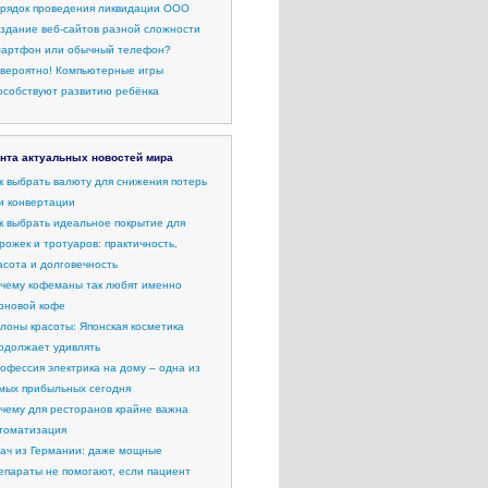
рядок проведения ликвидации ООО
здание веб-сайтов разной сложности
артфон или обычный телефон?
вероятно! Компьютерные игры
особствуют развитию ребёнка
нта актуальных новостей мира
к выбрать валюту для снижения потерь
и конвертации
к выбрать идеальное покрытие для
рожек и тротуаров: практичность,
асота и долговечность
чему кофеманы так любят именно
рновой кофе
лоны красоты: Японская косметика
одолжает удивлять
офессия электрика на дому – одна из
мых прибыльных сегодня
чему для ресторанов крайне важна
томатизация
ач из Германии: даже мощные
епараты не помогают, если пациент