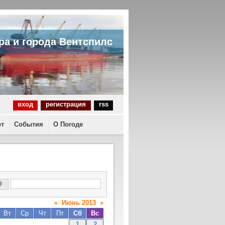
ра и города Вентспилс
вход
регистрация
rss
рт
События
О Погоде
«
Июнь 2013
»
Вт
Ср
Чт
Пт
Сб
Вс
1
2